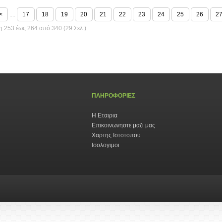
<
....
17
18
19
20
21
22
23
24
25
26
2
 253 έως 264 από 340 (29 Σελ.)
ΠΛΗΡΟΦΟΡΙΕΣ
Η Εταιρια
Επικοινωνηστε μαζι μας
Χαρτης Ιστοτοπου
Ισολογιμοι