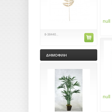
null
8-38440...
ΔΗΜΟΦΙΛΗ
null