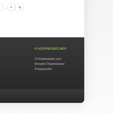
7
....
>
>|
Ο ΛΟΓΑΡΙΑΣΜΟΣ ΜΟΥ
Ο Λογαριασμος μου
Ιστορικο Παραγγελιων
Ενημερωσεις