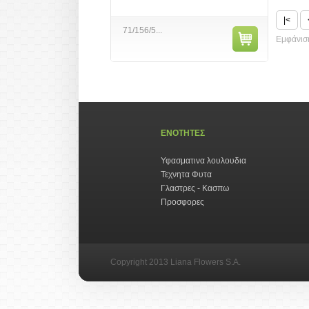
|<
71/156/5...
Εμφάνιση
ΕΝΟΤΗΤΕΣ
Υφασματινα λουλουδια
Τεχνητα Φυτα
Γλαστρες - Κασπω
Προσφορες
Copyright 2013 Liana Flowers S.A.