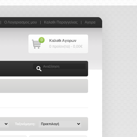
Ο Λογαριασμος μου
Καλαθι Παραγγελιας
Αγορα
0
Καλαθι Αγορων
0 προϊον(τα) - 0,00€
Ταξινόμηση: