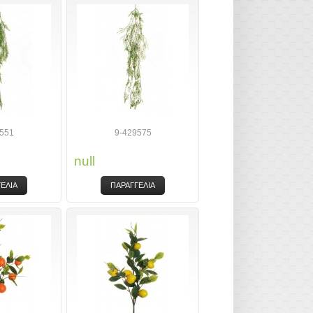
551
9-429575
null
ΕΛΙΑ
ΠΑΡΑΓΓΕΛΙΑ