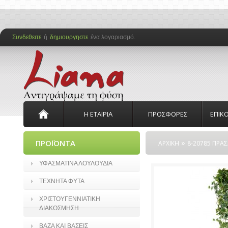
Συνδεθειτε
ή
δημιουργηστε
ένα λογαριασμό.
Η ΕΤΑΙΡΙΑ
ΠΡΟΣΦΟΡΕΣ
ΕΠΙΚ
»
ΠΡΟΪΟΝΤΑ
ΑΡΧΙΚΗ
8-20785 ΠΡΑΣ
ΥΦΑΣΜΑΤΙΝΑ ΛΟΥΛΟΥΔΙΑ
ΤΕΧΝΗΤΑ ΦΥΤΑ
ΧΡΙΣΤΟΥΓΕΝΝΙΑΤΙΚΗ
ΔΙΑΚΟΣΜΗΣΗ
ΒΑΖΑ ΚΑΙ ΒΑΣΕΙΣ