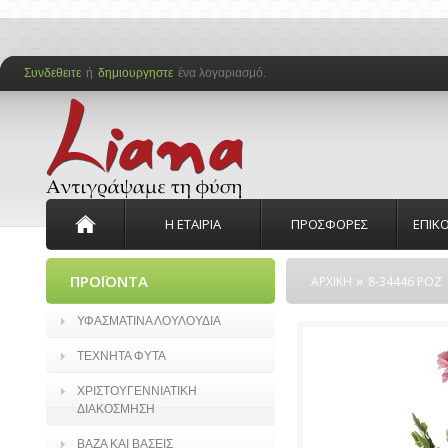
Συνδεθειτε
ή
δημιουργηστε
ένα λογαριασμό.
Η ΕΤΑΙΡΙΑ
ΠΡΟΣΦΟΡΕΣ
ΕΠΙΚ
»
ΠΡΟΪΟΝΤΑ
ΑΡΧΙΚΗ
8-34446 ΡΟΖ
ΥΦΑΣΜΑΤΙΝΑ ΛΟΥΛΟΥΔΙΑ
ΤΕΧΝΗΤΑ ΦΥΤΑ
ΧΡΙΣΤΟΥΓΕΝΝΙΑΤΙΚΗ
ΔΙΑΚΟΣΜΗΣΗ
ΒΑΖΑ ΚΑΙ ΒΑΣΕΙΣ