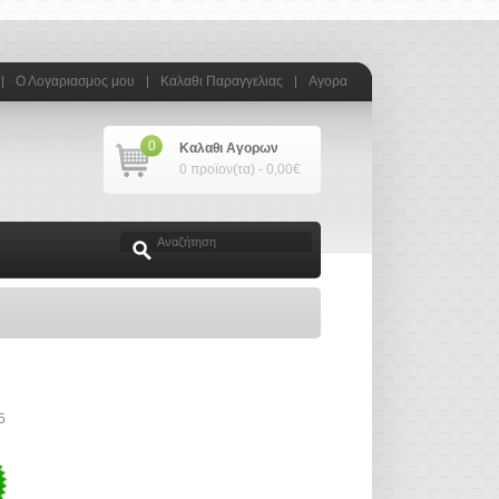
Ο Λογαριασμος μου
Καλαθι Παραγγελιας
Αγορα
0
Καλαθι Αγορων
0 προϊον(τα) - 0,00€
5