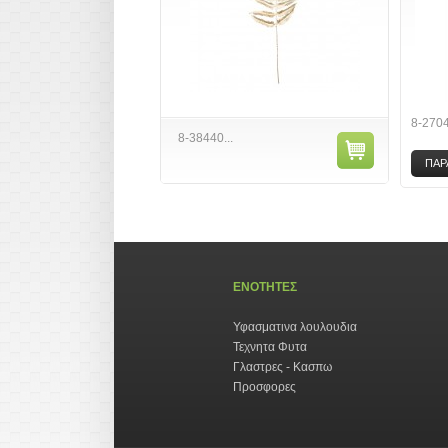
8-270
8-38440...
ΠΑΡ
ΕΝΟΤΗΤΕΣ
Υφασματινα λουλουδια
Τεχνητα Φυτα
Γλαστρες - Κασπω
Προσφορες