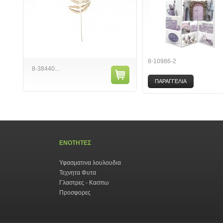
8-10986-2
8-38440...
ΠΑΡΑΓΓΕΛΙΑ
ΕΝΟΤΗΤΕΣ
Υφασματινα λουλουδια
Τεχνητα Φυτα
Γλαστρες - Κασπω
Προσφορες