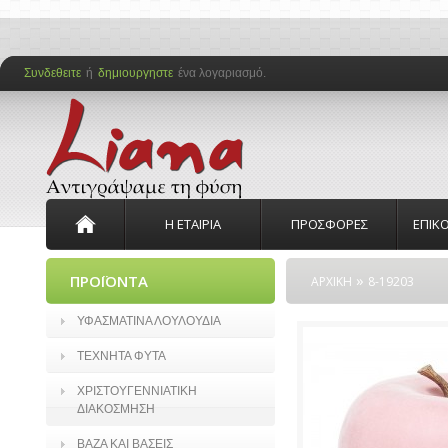
Συνδεθειτε
ή
δημιουργηστε
ένα λογαριασμό.
Η ΕΤΑΙΡΙΑ
ΠΡΟΣΦΟΡΕΣ
ΕΠΙΚ
»
ΠΡΟΪΟΝΤΑ
ΑΡΧΙΚΗ
8-19203
ΥΦΑΣΜΑΤΙΝΑ ΛΟΥΛΟΥΔΙΑ
ΤΕΧΝΗΤΑ ΦΥΤΑ
ΧΡΙΣΤΟΥΓΕΝΝΙΑΤΙΚΗ
ΔΙΑΚΟΣΜΗΣΗ
ΒΑΖΑ ΚΑΙ ΒΑΣΕΙΣ