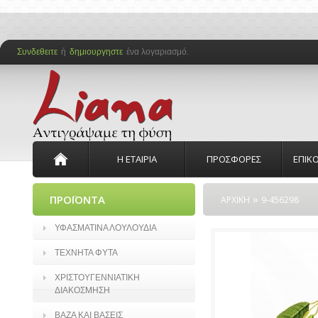
Συνδεθειτε
ή
δημιουργηστε
ένα λογαριασμό.
Η ΕΤΑΙΡΙΑ
ΠΡΟΣΦΟΡΕΣ
ΕΠΙΚ
»
ΠΡΟΪΟΝΤΑ
ΑΡΧΙΚΗ
9-456298
ΥΦΑΣΜΑΤΙΝΑ ΛΟΥΛΟΥΔΙΑ
ΤΕΧΝΗΤΑ ΦΥΤΑ
ΧΡΙΣΤΟΥΓΕΝΝΙΑΤΙΚΗ
ΔΙΑΚΟΣΜΗΣΗ
ΒΑΖΑ ΚΑΙ ΒΑΣΕΙΣ