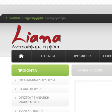
Συνδεθειτε
ή
δημιουργηστε
ένα λογαριασμό.
Η ΕΤΑΙΡΙΑ
ΠΡΟΣΦΟΡΕΣ
ΕΠΙΚ
»
ΠΡΟΪΟΝΤΑ
ΑΡΧΙΚΗ
7-060FV
ΥΦΑΣΜΑΤΙΝΑ ΛΟΥΛΟΥΔΙΑ
ΤΕΧΝΗΤΑ ΦΥΤΑ
ΧΡΙΣΤΟΥΓΕΝΝΙΑΤΙΚΗ
ΔΙΑΚΟΣΜΗΣΗ
ΒΑΖΑ ΚΑΙ ΒΑΣΕΙΣ