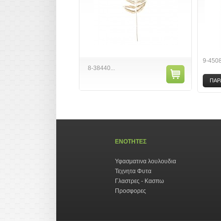
9-450
8-38440...
ΠΑΡ
ΕΝΟΤΗΤΕΣ
Υφασματινα λουλουδια
Τεχνητα Φυτα
Γλαστρες - Κασπω
Προσφορες