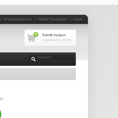
Ο Λογαριασμος μου
Καλαθι Παραγγελιας
Αγορα
0
Καλαθι Αγορων
0 προϊον(τα) - 0,00€
93