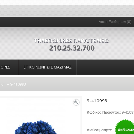
Λιστα Επιθυμιων (0)
ΟΡΕΣ
ΕΠΙΚΟΙΝΩΝΗΣΤΕ ΜΑΖΙ ΜΑΣ
»
ΙΚΗ
9-410993
9-410993
Κωδικος Προϊοντος:
9-4109
Διαθέσιμο
Διαθεσιμοτητα: