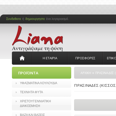
Συνδεθειτε
ή
δημιουργηστε
ένα λογαριασμό.
Η ΕΤΑΙΡΙΑ
ΠΡΟΣΦΟΡΕΣ
ΕΠΙΚ
»
ΠΡΟΪΟΝΤΑ
ΑΡΧΙΚΗ
ΠΡΑΣΙΝΑΔΕΣ (
ΥΦΑΣΜΑΤΙΝΑ ΛΟΥΛΟΥΔΙΑ
ΠΡΑΣΙΝΑΔΕΣ (ΚΙΣΣΟΣ,
ΤΕΧΝΗΤΑ ΦΥΤΑ
ΧΡΙΣΤΟΥΓΕΝΝΙΑΤΙΚΗ
ΔΙΑΚΟΣΜΗΣΗ
ΒΑΖΑ ΚΑΙ ΒΑΣΕΙΣ