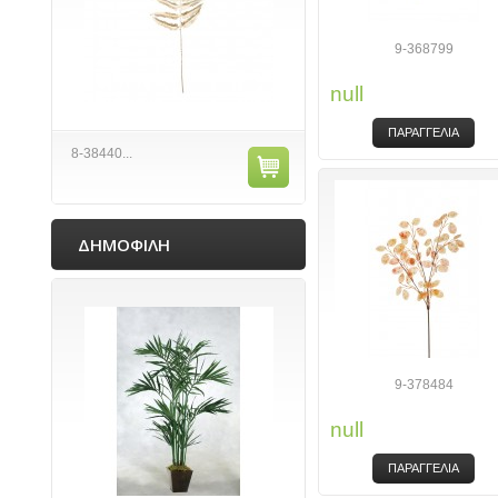
9-368799
null
ΠΑΡΑΓΓΕΛΙΑ
8-38440...
ΔΗΜΟΦΙΛΗ
9-378484
null
ΠΑΡΑΓΓΕΛΙΑ