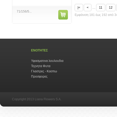
|<
<
....
11
12
71/156/5...
Εμφάνιση 181 έως 192 από 34
ΕΝΟΤΗΤΕΣ
Υφασματινα λουλουδια
Τεχνητα Φυτα
Γλαστρες - Κασπω
Προσφορες
Copyright 2013 Liana Flowers S.A.