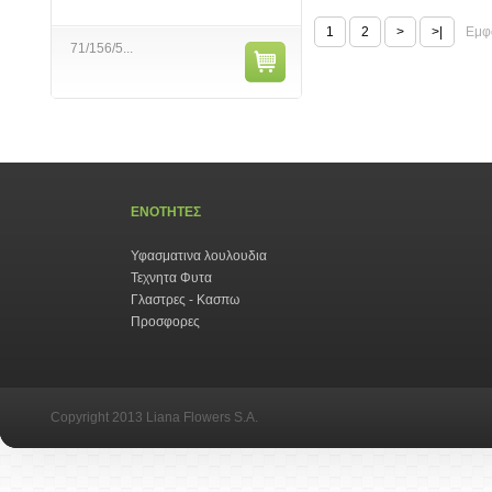
1
2
>
>|
Εμφά
71/156/5...
ΕΝΟΤΗΤΕΣ
Υφασματινα λουλουδια
Τεχνητα Φυτα
Γλαστρες - Κασπω
Προσφορες
Copyright 2013 Liana Flowers S.A.