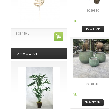
3/139830
null
ΠΑΡΑΓΓΕΛΙΑ
8-38440...
ΔΗΜΟΦΙΛΗ
3/140516
null
ΠΑΡΑΓΓΕΛΙΑ