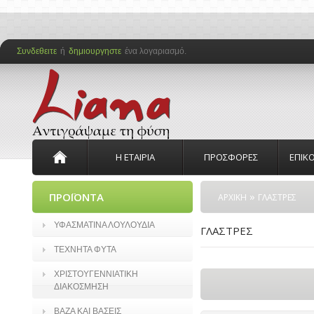
Συνδεθειτε
ή
δημιουργηστε
ένα λογαριασμό.
Η ΕΤΑΙΡΙΑ
ΠΡΟΣΦΟΡΕΣ
ΕΠΙΚ
»
ΠΡΟΪΟΝΤΑ
ΑΡΧΙΚΗ
ΓΛΑΣΤΡΕΣ
ΥΦΑΣΜΑΤΙΝΑ ΛΟΥΛΟΥΔΙΑ
ΓΛΑΣΤΡΕΣ
ΤΕΧΝΗΤΑ ΦΥΤΑ
ΧΡΙΣΤΟΥΓΕΝΝΙΑΤΙΚΗ
ΔΙΑΚΟΣΜΗΣΗ
ΒΑΖΑ ΚΑΙ ΒΑΣΕΙΣ