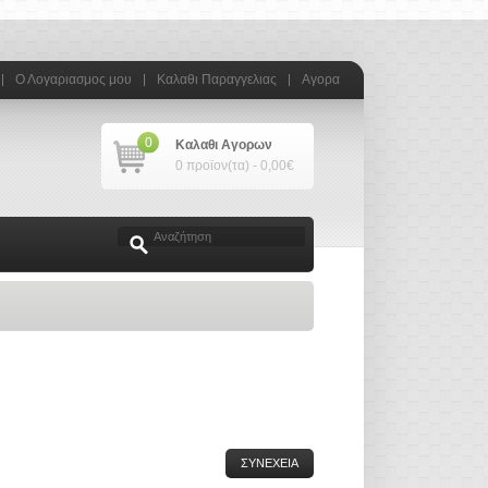
Ο Λογαριασμος μου
Καλαθι Παραγγελιας
Αγορα
0
Καλαθι Αγορων
0 προϊον(τα) - 0,00€
ΣΥΝΕΧΕΙΑ