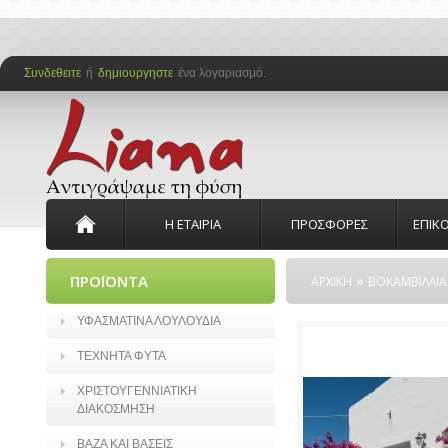
Συνδεθειτε
ή
δημιουργηστε
ένα λογαριασμό.
Η ΕΤΑΙΡΙΑ
ΠΡΟΣΦΟΡΕΣ
ΕΠΙΚ
»
ΠΡΟΪΟΝΤΑ
ΑΡΧΙΚΗ
ΒΟΚΑΜΒΙΛΛΙΑ
ΥΦΑΣΜΑΤΙΝΑ ΛΟΥΛΟΥΔΙΑ
ΤΕΧΝΗΤΑ ΦΥΤΑ
ΧΡΙΣΤΟΥΓΕΝΝΙΑΤΙΚΗ
ΔΙΑΚΟΣΜΗΣΗ
ΒΑΖΑ ΚΑΙ ΒΑΣΕΙΣ