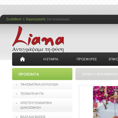
Συνδεθειτε
ή
δημιουργηστε
ένα λογαριασμό.
Η ΕΤΑΙΡΙΑ
ΠΡΟΣΦΟΡΕΣ
ΕΠΙΚ
»
ΠΡΟΪΟΝΤΑ
ΑΡΧΙΚΗ
ΒΟΚΑΜΒΙΛΛΙ
ΥΦΑΣΜΑΤΙΝΑ ΛΟΥΛΟΥΔΙΑ
ΤΕΧΝΗΤΑ ΦΥΤΑ
ΧΡΙΣΤΟΥΓΕΝΝΙΑΤΙΚΗ
ΔΙΑΚΟΣΜΗΣΗ
ΒΑΖΑ ΚΑΙ ΒΑΣΕΙΣ