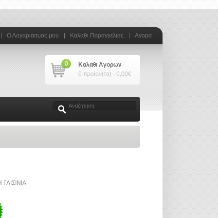
Ο Λογαριασμος μου
Καλαθι Παραγγελιας
Αγορα
0
Καλαθι Αγορων
0 προϊον(τα) - 0,00€
ΓΛΙΣΙΝΙΑ