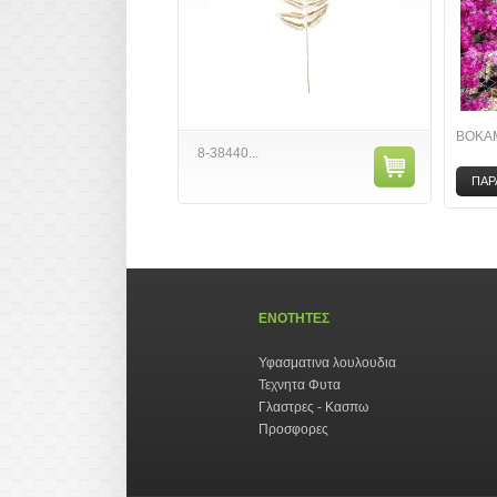
ΒΟΚΑΜ
8-38440...
ΠΑΡ
ΕΝΟΤΗΤΕΣ
Υφασματινα λουλουδια
Τεχνητα Φυτα
Γλαστρες - Κασπω
Προσφορες