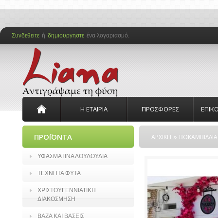
Συνδεθειτε
ή
δημιουργηστε
ένα λογαριασμό.
Η ΕΤΑΙΡΙΑ
ΠΡΟΣΦΟΡΕΣ
ΕΠΙΚ
»
ΠΡΟΪΟΝΤΑ
ΑΡΧΙΚΗ
ΒΟΚΑΜΒΙΛΛΙΑ
ΥΦΑΣΜΑΤΙΝΑ ΛΟΥΛΟΥΔΙΑ
ΤΕΧΝΗΤΑ ΦΥΤΑ
ΧΡΙΣΤΟΥΓΕΝΝΙΑΤΙΚΗ
ΔΙΑΚΟΣΜΗΣΗ
ΒΑΖΑ ΚΑΙ ΒΑΣΕΙΣ