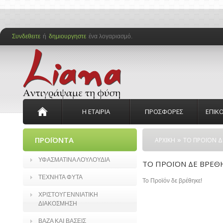
Συνδεθειτε
ή
δημιουργηστε
ένα λογαριασμό.
Η ΕΤΑΙΡΙΑ
ΠΡΟΣΦΟΡΕΣ
ΕΠΙΚ
»
ΠΡΟΪΟΝΤΑ
ΑΡΧΙΚΗ
ΤΟ ΠΡΟΪΟΝ Δ
ΥΦΑΣΜΑΤΙΝΑ ΛΟΥΛΟΥΔΙΑ
ΤΟ ΠΡΟΪΟΝ ΔΕ ΒΡΕΘ
ΤΕΧΝΗΤΑ ΦΥΤΑ
Το Προϊόν δε βρέθηκε!
ΧΡΙΣΤΟΥΓΕΝΝΙΑΤΙΚΗ
ΔΙΑΚΟΣΜΗΣΗ
ΒΑΖΑ ΚΑΙ ΒΑΣΕΙΣ