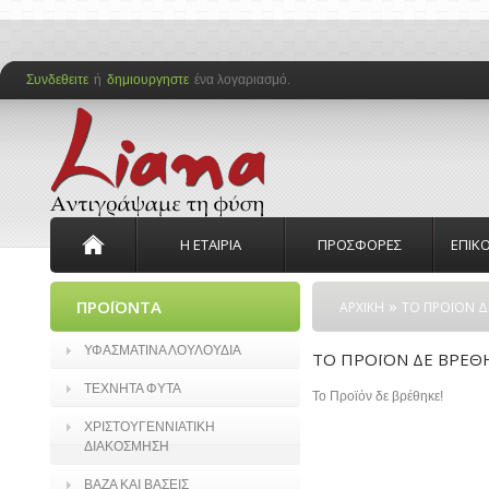
Συνδεθειτε
ή
δημιουργηστε
ένα λογαριασμό.
Η ΕΤΑΙΡΙΑ
ΠΡΟΣΦΟΡΕΣ
ΕΠΙΚ
»
ΠΡΟΪΟΝΤΑ
ΑΡΧΙΚΗ
ΤΟ ΠΡΟΪΟΝ Δ
ΥΦΑΣΜΑΤΙΝΑ ΛΟΥΛΟΥΔΙΑ
ΤΟ ΠΡΟΪΟΝ ΔΕ ΒΡΕΘ
ΤΕΧΝΗΤΑ ΦΥΤΑ
Το Προϊόν δε βρέθηκε!
ΧΡΙΣΤΟΥΓΕΝΝΙΑΤΙΚΗ
ΔΙΑΚΟΣΜΗΣΗ
ΒΑΖΑ ΚΑΙ ΒΑΣΕΙΣ