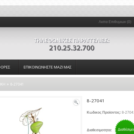
Λιστα Επιθυμιων (0)
ΟΡΕΣ
ΕΠΙΚΟΙΝΩΝΗΣΤΕ ΜΑΖΙ ΜΑΣ
»
ΙΚΗ
8-27041
8-27041
Κωδικος Προϊοντος:
8-2704
Διαθέσιμο
Διαθεσιμοτητα: