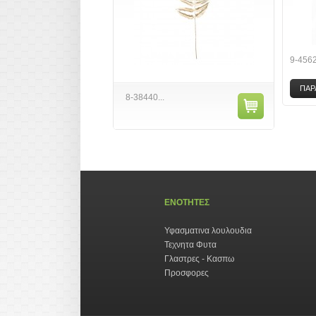
9-456
ΠΑΡ
8-38440...
ΕΝΟΤΗΤΕΣ
Υφασματινα λουλουδια
Τεχνητα Φυτα
Γλαστρες - Κασπω
Προσφορες