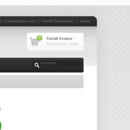
Ο Λογαριασμος μου
Καλαθι Παραγγελιας
Αγορα
0
Καλαθι Αγορων
0 προϊον(τα) - 0,00€
1