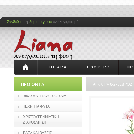
Συνδεθειτε
ή
δημιουργηστε
ένα λογαριασμό.
Η ΕΤΑΙΡΙΑ
ΠΡΟΣΦΟΡΕΣ
ΕΠΙΚ
»
ΠΡΟΪΟΝΤΑ
ΑΡΧΙΚΗ
8-27328 ΡΟΖ
ΥΦΑΣΜΑΤΙΝΑ ΛΟΥΛΟΥΔΙΑ
ΤΕΧΝΗΤΑ ΦΥΤΑ
ΧΡΙΣΤΟΥΓΕΝΝΙΑΤΙΚΗ
ΔΙΑΚΟΣΜΗΣΗ
ΒΑΖΑ ΚΑΙ ΒΑΣΕΙΣ