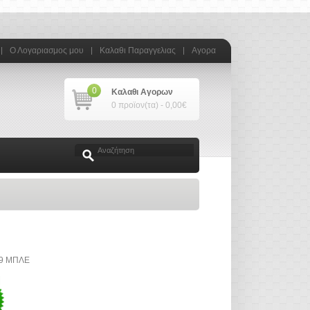
Ο Λογαριασμος μου
Καλαθι Παραγγελιας
Αγορα
0
Καλαθι Αγορων
0 προϊον(τα) - 0,00€
9 ΜΠΛΕ