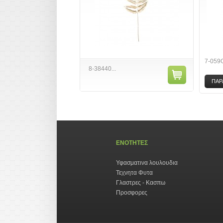
7-059
8-38440...
ΠΑΡ
ΕΝΟΤΗΤΕΣ
Υφασματινα λουλουδια
Τεχνητα Φυτα
Γλαστρες - Κασπω
Προσφορες