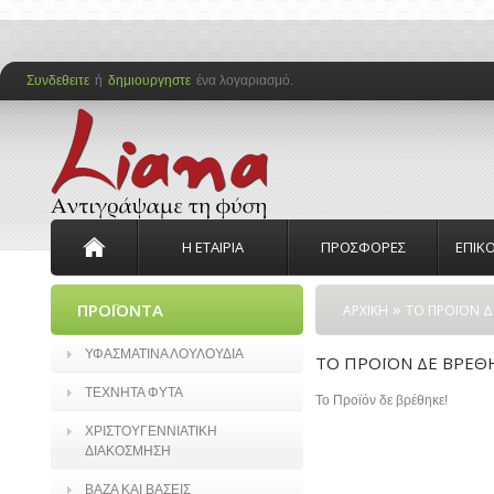
Συνδεθειτε
ή
δημιουργηστε
ένα λογαριασμό.
Η ΕΤΑΙΡΙΑ
ΠΡΟΣΦΟΡΕΣ
ΕΠΙΚ
»
ΠΡΟΪΟΝΤΑ
ΑΡΧΙΚΗ
ΤΟ ΠΡΟΪΟΝ Δ
ΥΦΑΣΜΑΤΙΝΑ ΛΟΥΛΟΥΔΙΑ
ΤΟ ΠΡΟΪΟΝ ΔΕ ΒΡΕΘ
ΤΕΧΝΗΤΑ ΦΥΤΑ
Το Προϊόν δε βρέθηκε!
ΧΡΙΣΤΟΥΓΕΝΝΙΑΤΙΚΗ
ΔΙΑΚΟΣΜΗΣΗ
ΒΑΖΑ ΚΑΙ ΒΑΣΕΙΣ